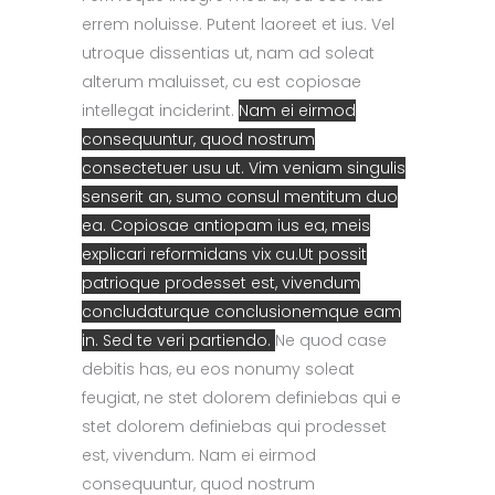
errem noluisse. Putent laoreet et ius. Vel
utroque dissentias ut, nam ad soleat
alterum maluisset, cu est copiosae
intellegat inciderint.
Nam ei eirmod
consequuntur, quod nostrum
consectetuer usu ut. Vim veniam singulis
senserit an, sumo consul mentitum duo
ea. Copiosae antiopam ius ea, meis
explicari reformidans vix cu.Ut possit
patrioque prodesset est, vivendum
concludaturque conclusionemque eam
in. Sed te veri partiendo.
Ne quod case
debitis has, eu eos nonumy soleat
feugiat, ne stet dolorem definiebas qui e
stet dolorem definiebas qui prodesset
est, vivendum.
Nam ei eirmod
consequuntur, quod nostrum