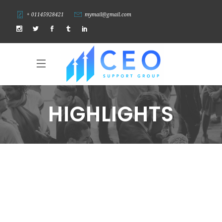
+ 01145928421
mymail@gmail.com
HIGHLIGHTS