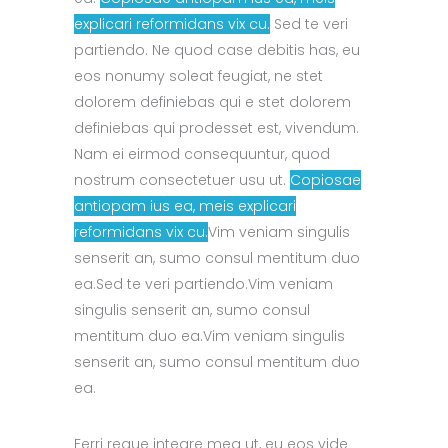
explicari reformidans vix cu.
Sed te veri
partiendo. Ne quod case debitis has, eu
eos nonumy soleat feugiat, ne stet
dolorem definiebas qui e stet dolorem
definiebas qui prodesset est, vivendum.
Nam ei eirmod consequuntur, quod
nostrum consectetuer usu ut.
Copiosae
antiopam ius ea, meis explicari
reformidans vix cu.
Vim veniam singulis
senserit an, sumo consul mentitum duo
ea.Sed te veri partiendo.Vim veniam
singulis senserit an, sumo consul
mentitum duo ea.Vim veniam singulis
senserit an, sumo consul mentitum duo
ea.
Ferri reque integre mea ut, eu eos vide