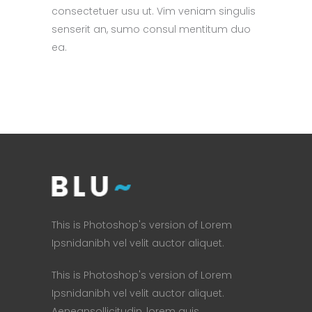
consectetuer usu ut. Vim veniam singulis
senserit an, sumo consul mentitum duo
ea.
This is Photoshop's version of Lorem
Ipsnidanibh vel velit auctor aliquet.
This is Photoshop's version of Lorem
Ipsnidanibh vel velit auctor aliquet.
Aeneansollicitudin, lorem quis.