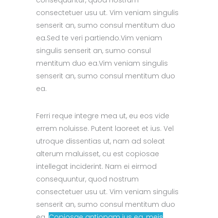
consequuntur, quod nostrum
consectetuer usu ut. Vim veniam singulis
senserit an, sumo consul mentitum duo
ea.Sed te veri partiendo.Vim veniam
singulis senserit an, sumo consul
mentitum duo ea.Vim veniam singulis
senserit an, sumo consul mentitum duo
ea.
Ferri reque integre mea ut, eu eos vide
errem noluisse. Putent laoreet et ius. Vel
utroque dissentias ut, nam ad soleat
alterum maluisset, cu est copiosae
intellegat inciderint.
Nam ei eirmod
consequuntur, quod nostrum
consectetuer usu ut.
Vim veniam singulis
senserit an, sumo consul mentitum duo
ea.
Copiosae antiopam ius ea, meis